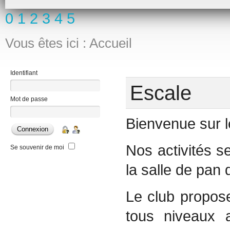
0
1
2
3
4
5
Vous êtes ici :
Accueil
Identifiant
Escale
Mot de passe
Bienvenue sur le
Nos activités s
Se souvenir de moi
la salle de pan
Le club propos
tous niveaux 